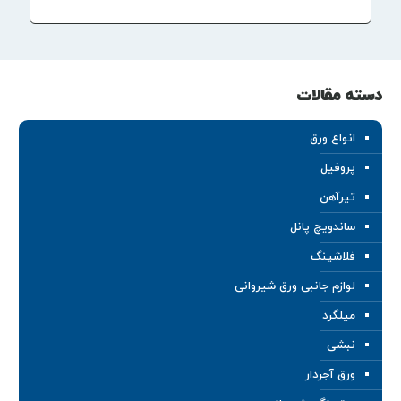
دسته مقالات
انواع ورق
پروفیل
تیرآهن
ساندویچ پانل
فلاشینگ
لوازم جانبی ورق شیروانی
میلگرد
نبشی
ورق آجردار