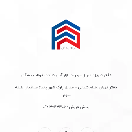
دفتر تبریز :
تبریز سردرود بازار آهن شرکت فولاد پیشگان
دفتر تهران
:خیام شمالی – مقابل پارک شهر پاساژ صرافیان طبقه
سوم
بخش فروش :
09213643306