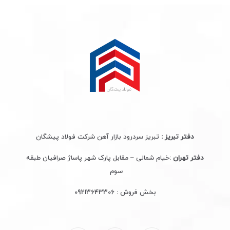
دفتر تبریز :
تبریز سردرود بازار آهن شرکت فولاد پیشگان
دفتر تهران
:خیام شمالی – مقابل پارک شهر پاساژ صرافیان طبقه
سوم
بخش فروش :
09213643306