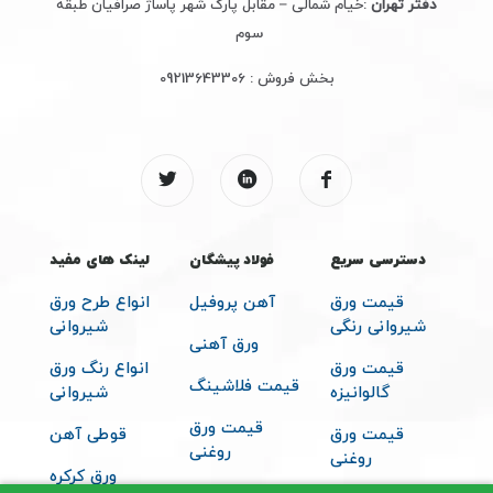
دفتر تهران
:خیام شمالی – مقابل پارک شهر پاساژ صرافیان طبقه
سوم
بخش فروش :
09213643306
دسترسی سریع
فولاد پیشگان
لینک های مفید
قیمت ورق
آهن پروفیل
انواع طرح ورق
شیروانی رنگی
شیروانی
ورق آهنی
قیمت ورق
انواع رنگ ورق
قیمت فلاشینگ
گالوانیزه
شیروانی
قیمت ورق
قیمت ورق
قوطی آهن
روغنی
روغنی
ورق کرکره