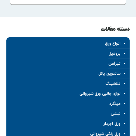
دسته مقالات
انواع ورق
پروفیل
تیرآهن
ساندویچ پانل
فلاشینگ
لوازم جانبی ورق شیروانی
میلگرد
نبشی
ورق آجردار
ورق رنگی شیروانی