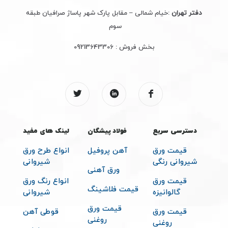
دفتر تهران
:خیام شمالی – مقابل پارک شهر پاساژ صرافیان طبقه
سوم
بخش فروش :
09213643306
دسترسی سریع
فولاد پیشگان
لینک های مفید
قیمت ورق
آهن پروفیل
انواع طرح ورق
شیروانی رنگی
شیروانی
ورق آهنی
قیمت ورق
انواع رنگ ورق
قیمت فلاشینگ
گالوانیزه
شیروانی
قیمت ورق
قیمت ورق
قوطی آهن
روغنی
روغنی