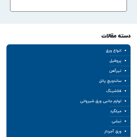
دسته مقالات
انواع ورق
پروفیل
تیرآهن
ساندویچ پانل
فلاشینگ
لوازم جانبی ورق شیروانی
میلگرد
نبشی
ورق آجردار