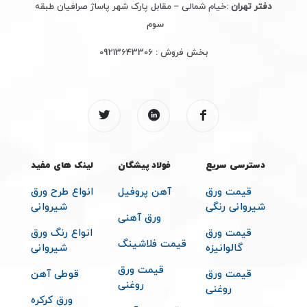
دفتر تهران
:خیام شمالی – مقابل پارک شهر پاساژ صرافیان طبقه
سوم
بخش فروش :
09213643306
دسترسی سریع
فولاد پیشگان
لینک های مفید
قیمت ورق
آهن پروفیل
انواع طرح ورق
شیروانی رنگی
شیروانی
ورق آهنی
قیمت ورق
انواع رنگ ورق
قیمت فلاشینگ
گالوانیزه
شیروانی
قیمت ورق
قیمت ورق
قوطی آهن
روغنی
روغنی
ورق کرکره