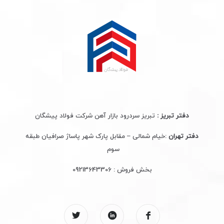
دفتر تبریز :
تبریز سردرود بازار آهن شرکت فولاد پیشگان
دفتر تهران
:خیام شمالی – مقابل پارک شهر پاساژ صرافیان طبقه
سوم
بخش فروش :
09213643306