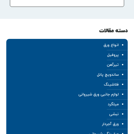
دسته مقالات
انواع ورق
پروفیل
تیرآهن
ساندویچ پانل
فلاشینگ
لوازم جانبی ورق شیروانی
میلگرد
نبشی
ورق آجردار