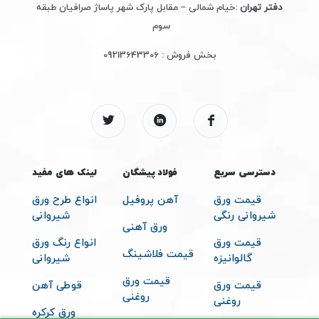
دفتر تهران
:خیام شمالی – مقابل پارک شهر پاساژ صرافیان طبقه
سوم
بخش فروش :
09213643306
دسترسی سریع
فولاد پیشگان
لینک های مفید
قیمت ورق
آهن پروفیل
انواع طرح ورق
شیروانی رنگی
شیروانی
ورق آهنی
قیمت ورق
انواع رنگ ورق
قیمت فلاشینگ
گالوانیزه
شیروانی
قیمت ورق
قیمت ورق
قوطی آهن
روغنی
روغنی
ورق کرکره