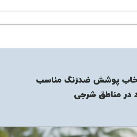
تخاب پوشش ضدزنگ مناسب
د در مناطق شرجی