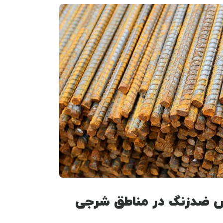
ش ضدزنگ در مناطق شرجی