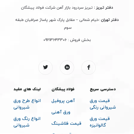
دفتر تبریز :
تبریز سردرود بازار آهن شرکت فولاد پیشگان
دفتر تهران
:خیام شمالی – مقابل پارک شهر پاساژ صرافیان طبقه
سوم
بخش فروش :
09213643306
دسترسی سریع
فولاد پیشگان
لینک های مفید
قیمت ورق
آهن پروفیل
انواع طرح ورق
شیروانی رنگی
شیروانی
ورق آهنی
قیمت ورق
انواع رنگ ورق
قیمت فلاشینگ
گالوانیزه
شیروانی