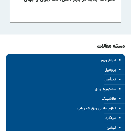
دسته مقالات
انواع ورق
پروفیل
تیرآهن
ساندویچ پانل
فلاشینگ
لوازم جانبی ورق شیروانی
میلگرد
نبشی