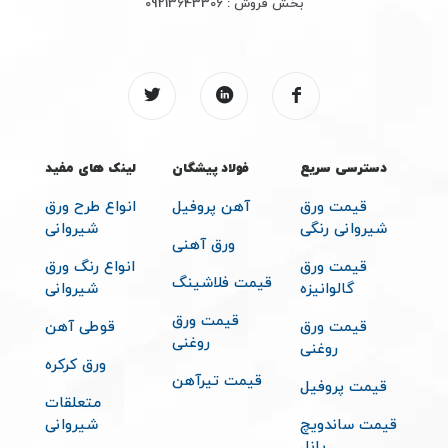
بخش فروش :
09213643306
دسترسی سریع
فولاد پیشگان
لینک های مفید
قیمت ورق
آهن پروفیل
انواع طرح ورق
شیروانی رنگی
شیروانی
ورق آهنی
قیمت ورق
انواع رنگ ورق
قیمت فلاشینگ
گالوانیزه
شیروانی
قیمت ورق
قیمت ورق
قوطی آهن
روغنی
روغنی
ورق کرکره
قیمت تیرآهن
قیمت پروفیل
متعلقات
قیمت ساندویچ
شیروانی
پانل