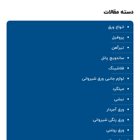
دسته مقالات
انواع ورق
پروفیل
تیرآهن
ساندویچ پانل
فلاشینگ
لوازم جانبی ورق شیروانی
میلگرد
نبشی
ورق آجردار
ورق رنگی شیروانی
ورق روغنی