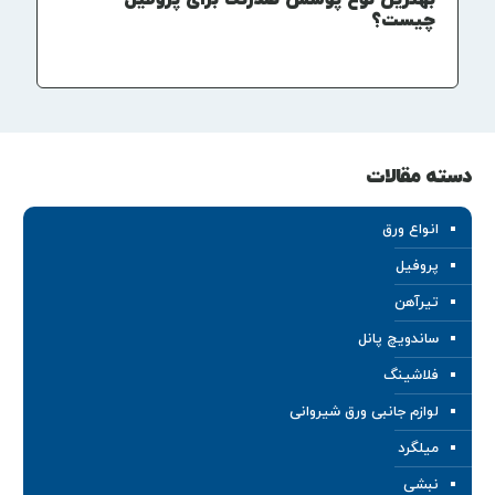
بهترین نوع پوشش ضدزنگ برای پروفیل
چیست؟
دسته مقالات
انواع ورق
پروفیل
تیرآهن
ساندویچ پانل
فلاشینگ
لوازم جانبی ورق شیروانی
میلگرد
نبشی