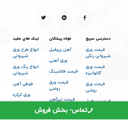
دسترسی سریع
فولاد پیشگان
لینک های مفید
قیمت ورق
آهن پروفیل
انواع طرح ورق
شیروانی رنگی
شیروانی
ورق آهنی
قیمت ورق
انواع رنگ ورق
قیمت فلاشینگ
گالوانیزه
شیروانی
قیمت ورق
قیمت ورق
قوطی آهن
روغنی
روغنی
ورق کرکره
قیمت تیرآهن
قیمت پروفیل
متعلقات
تماس- بخش فروش
قیمت ساندویچ
شیروانی
پانل