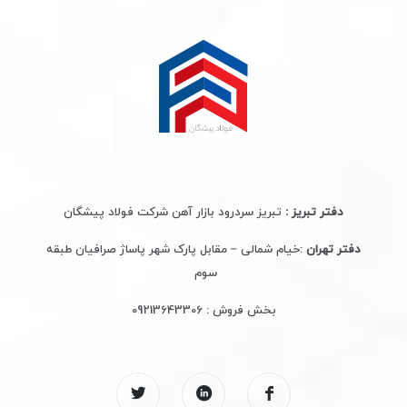
دفتر تبریز :
تبریز سردرود بازار آهن شرکت فولاد پیشگان
دفتر تهران
:خیام شمالی – مقابل پارک شهر پاساژ صرافیان طبقه
سوم
بخش فروش :
09213643306