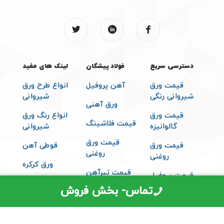
دسترسی سریع
فولاد پیشگان
لینک های مفید
قیمت ورق
آهن پروفیل
انواع طرح ورق
شیروانی رنگی
شیروانی
ورق آهنی
قیمت ورق
انواع رنگ ورق
قیمت فلاشینگ
گالوانیزه
شیروانی
قیمت ورق
قیمت ورق
قوطی آهن
روغنی
روغنی
ورق کرکره
قیمت تیرآهن
قیمت پروفیل
متعلقات
تماس- بخش فروش
قیمت ساندویچ
شیروانی
پانل