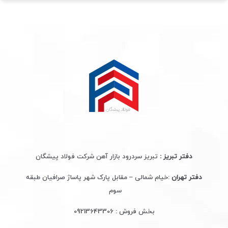
دفتر تبریز :
تبریز سردرود بازار آهن شرکت فولاد پیشگان
دفتر تهران
:خیام شمالی – مقابل پارک شهر پاساژ صرافیان طبقه
سوم
بخش فروش :
09213643306