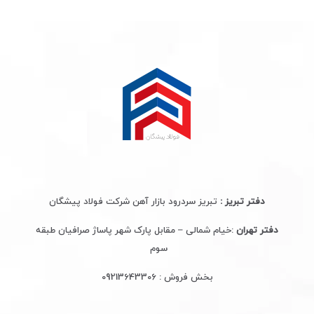
دفتر تبریز :
تبریز سردرود بازار آهن شرکت فولاد پیشگان
دفتر تهران
:خیام شمالی – مقابل پارک شهر پاساژ صرافیان طبقه
سوم
بخش فروش :
09213643306