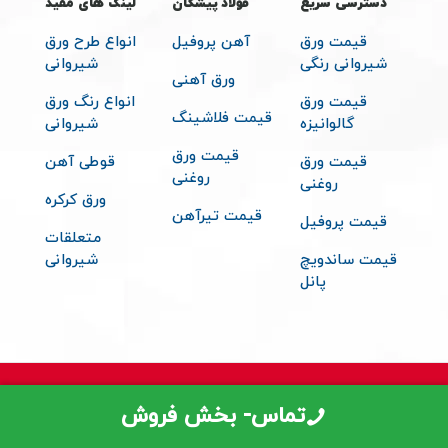
دسترسی سریع
فولاد پیشگان
لینک های مفید
قیمت ورق
آهن پروفیل
انواع طرح ورق
شیروانی رنگی
شیروانی
ورق آهنی
قیمت ورق
انواع رنگ ورق
قیمت فلاشینگ
گالوانیزه
شیروانی
قیمت ورق
قیمت ورق
قوطی آهن
روغنی
روغنی
ورق کرکره
قیمت تیرآهن
قیمت پروفیل
متعلقات
قیمت ساندویچ
شیروانی
پانل
© 2026 تمامی حقوق مادی و معنوی برای فولاد پیشگان محفوظ می باشد -
تماس- بخش فروش
طراحی توسط سایت دیزاین