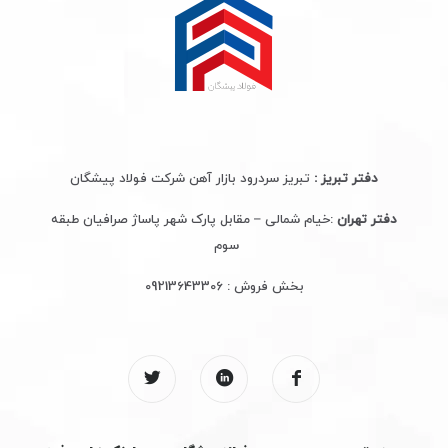
دفتر تبریز :
تبریز سردرود بازار آهن شرکت فولاد پیشگان
دفتر تهران
:خیام شمالی – مقابل پارک شهر پاساژ صرافیان طبقه
سوم
بخش فروش :
09213643306