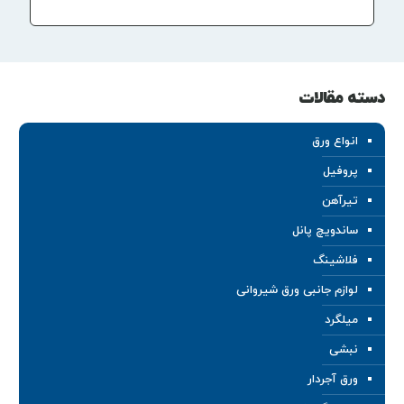
دسته مقالات
انواع ورق
پروفیل
تیرآهن
ساندویچ پانل
فلاشینگ
لوازم جانبی ورق شیروانی
میلگرد
نبشی
ورق آجردار