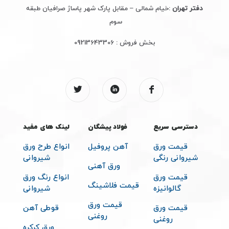
دفتر تهران
:خیام شمالی – مقابل پارک شهر پاساژ صرافیان طبقه
سوم
بخش فروش :
09213643306
دسترسی سریع
فولاد پیشگان
لینک های مفید
قیمت ورق
آهن پروفیل
انواع طرح ورق
شیروانی رنگی
شیروانی
ورق آهنی
قیمت ورق
انواع رنگ ورق
قیمت فلاشینگ
گالوانیزه
شیروانی
قیمت ورق
قیمت ورق
قوطی آهن
روغنی
روغنی
ورق کرکره