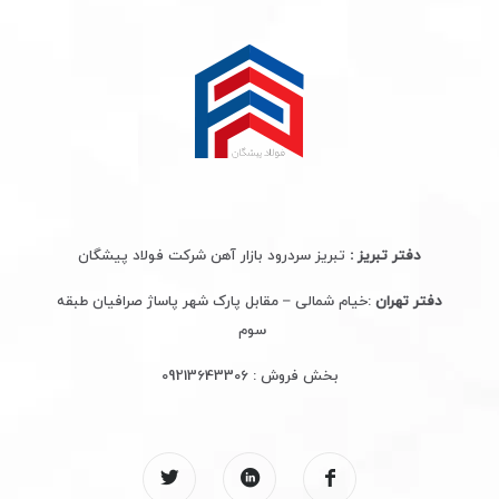
دفتر تبریز :
تبریز سردرود بازار آهن شرکت فولاد پیشگان
دفتر تهران
:خیام شمالی – مقابل پارک شهر پاساژ صرافیان طبقه
سوم
بخش فروش :
09213643306