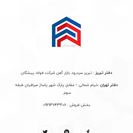
دفتر تبریز :
تبریز سردرود بازار آهن شرکت فولاد پیشگان
دفتر تهران
:خیام شمالی – مقابل پارک شهر پاساژ صرافیان طبقه
سوم
بخش فروش :
09213643306