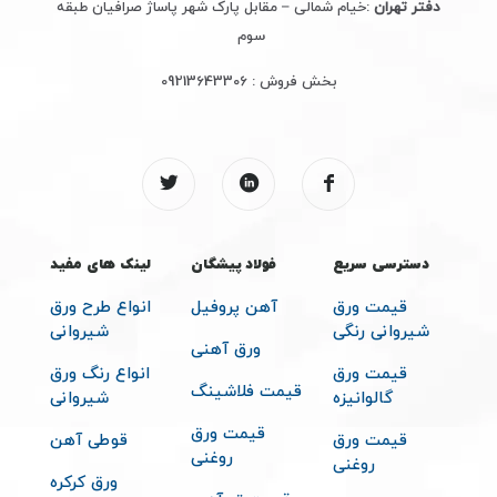
دفتر تهران
:خیام شمالی – مقابل پارک شهر پاساژ صرافیان طبقه
سوم
بخش فروش :
09213643306
دسترسی سریع
فولاد پیشگان
لینک های مفید
قیمت ورق
آهن پروفیل
انواع طرح ورق
شیروانی رنگی
شیروانی
ورق آهنی
قیمت ورق
انواع رنگ ورق
قیمت فلاشینگ
گالوانیزه
شیروانی
قیمت ورق
قیمت ورق
قوطی آهن
روغنی
روغنی
ورق کرکره