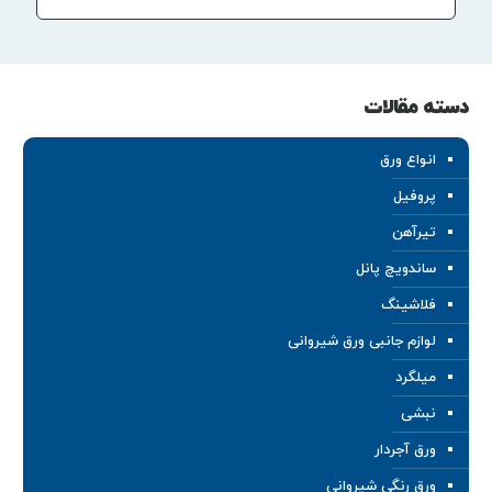
دسته مقالات
انواع ورق
پروفیل
تیرآهن
ساندویچ پانل
فلاشینگ
لوازم جانبی ورق شیروانی
میلگرد
نبشی
ورق آجردار
ورق رنگی شیروانی