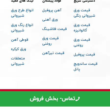
بخش فروش :
09213643306
دسترسی سریع
فولاد پیشگان
لینک های مفید
قیمت ورق
آهن پروفیل
انواع طرح ورق
شیروانی رنگی
شیروانی
ورق آهنی
قیمت ورق
انواع رنگ ورق
قیمت فلاشینگ
گالوانیزه
شیروانی
قیمت ورق
قیمت ورق
قوطی آهن
روغنی
روغنی
ورق کرکره
قیمت تیرآهن
قیمت پروفیل
تماس- بخش فروش
متعلقات
قیمت ساندویچ
شیروانی
پانل