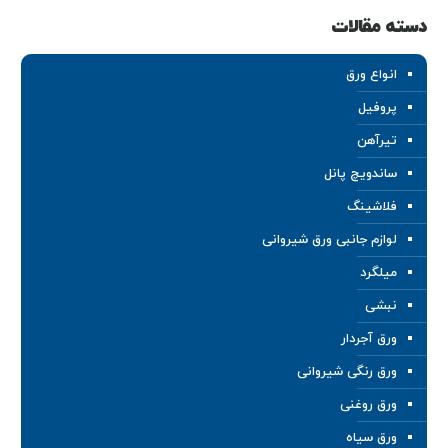
دسته مقالات
انواع ورق
پروفیل
تیرآهن
ساندویچ پانل
فلاشینگ
لوازم جانبی ورق شیروانی
میلگرد
نبشی
ورق آجردار
ورق رنگی شیروانی
ورق روغنی
ورق سیاه