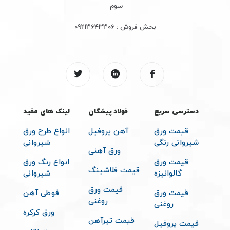
دفتر تبریز :
تبریز سردرود بازار آهن شرکت فولاد پیشگان
دفتر تهران
:خیام شمالی – مقابل پارک شهر پاساژ صرافیان طبقه
سوم
بخش فروش :
09213643306
دسترسی سریع
فولاد پیشگان
لینک های مفید
قیمت ورق
آهن پروفیل
انواع طرح ورق
شیروانی رنگی
شیروانی