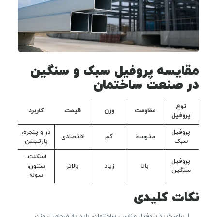
مقایسه پروفیل سبک و سنگین
در صنعت ساختمان
نوع
مقاومت
وزن
قیمت
کاربرد
پروفیل
پروفیل
در و پنجره،
متوسط
کم
اقتصادی
سبک
پارتیشن
اسکلت،
پروفیل
بالا
زیاد
بالاتر
ستون،
سنگین
سوله
نکات کلیدی
برای خرید پروفیل مناسب ساختمان، باید به ضخامت، وزن