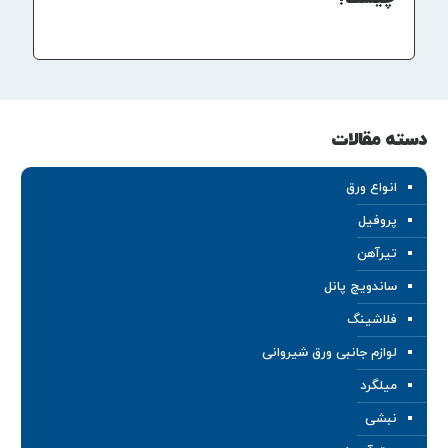
دسته مقالات
انواع ورق
پروفیل
تیرآهن
ساندویچ پانل
فلاشینگ
لوازم جانبی ورق شیروانی
میلگرد
نبشی