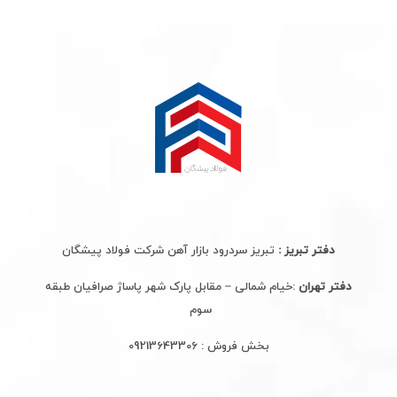
دفتر تبریز :
تبریز سردرود بازار آهن شرکت فولاد پیشگان
دفتر تهران
:خیام شمالی – مقابل پارک شهر پاساژ صرافیان طبقه
سوم
بخش فروش :
09213643306