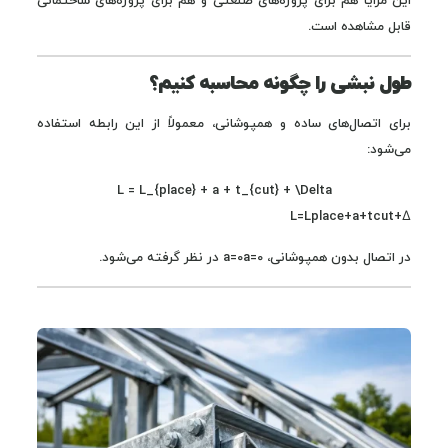
این مزایا هم برای پروژه‌های صنعتی و هم برای پروژه‌های ساختمانی
قابل مشاهده است.
طول نبشی را چگونه محاسبه کنیم؟
برای اتصال‌های ساده و همپوشانی، معمولاً از این رابطه استفاده
می‌شود:
L = L_{place} + a + t_{cut} + \Delta
L=Lplace​+a+tcut​+Δ
در اتصال بدون همپوشانی،
a=0
a=0 در نظر گرفته می‌شود.