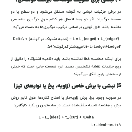
در برخی جزئیات، نبشی به گوشه منتقل می‌شود و دو سطح یا دو
صفحه درگیرند. اگر دو وجه اتصال هر کدام طول درگیری مشخصی
داشته باشد، طول نهایی بر اساس ترکیب درگیری‌ها به دست می‌آید:
L = L_{edge1} + L_{edge2} – (ناحیه اشتراک در گوشه) + \Delta
L=Ledge1​+Ledge2​−(ناحیهاشتراکدرگوشه)+Δ
برای اینکه محاسبه خطا نداشته باشد، باید «ناحیه اشتراک» را دقیق از
روی جزئیات نقشه تشخیص دهید. این قسمت جایی است که خیلی
از خطاهای رایج شکل می‌گیرند.
5) نبشی با برش خاص (زاویه، پخ یا نوارهای تیز)
در صورت وجود پخ، برش زاویه‌دار یا اصلاح کناره‌ها، طول تابع روش
برش و هندسه ناحیه حذف‌شده است. در ساده‌ترین رویکرد کارگاهی:
L = L_{ideal} + t_{cut} + \Delta
L=Lideal​+tcut​+Δ