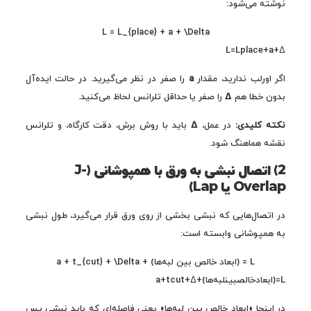
نوشته می‌شود:
L = L_{place} + a + \Delta
L=Lplace​+a+Δ
اگر اورلب ندارید، مقدار
a
را صفر در نظر می‌گیرید. در حالت ایده‌آل
بدون خطا هم
Δ
را صفر یا حداقل تلرانس لحاظ می‌کنید.
نکته کلیدی:
در عمل،
Δ
باید با روش برش، دقت کارگاه، و تلرانس
نقشه هماهنگ شود.
2) اتصال نبشی به ورق با همپوشانی (J-
Overlap یا Lap)
در اتصال‌هایی که نبشی بخشی از روی ورق قرار می‌گیرد، طول نبشی
به همپوشانی وابسته است:
L = (ابعاد خالص بین لبه‌ها) + a + t_{cut} + \Delta
L=(ابعادخالصبینلبه‌ها)+a+tcut​+Δ
در اینجا «ابعاد خالص بین لبه‌ها» یعنی فاصله‌ای که باید نبشی پس