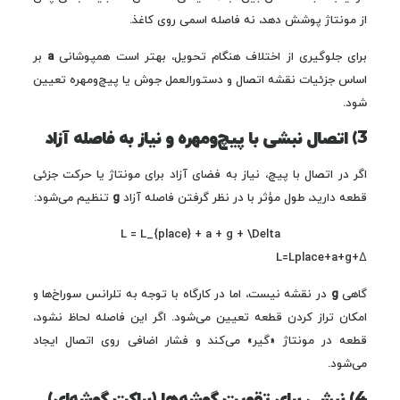
از مونتاژ پوشش دهد، نه فاصله اسمی روی کاغذ.
برای جلوگیری از اختلاف هنگام تحویل، بهتر است همپوشانی
a
بر
اساس جزئیات نقشه اتصال و دستورالعمل جوش یا پیچ‌ومهره تعیین
شود.
3) اتصال نبشی با پیچ‌ومهره و نیاز به فاصله آزاد
اگر در اتصال با پیچ، نیاز به فضای آزاد برای مونتاژ یا حرکت جزئی
قطعه دارید، طول مؤثر با در نظر گرفتن فاصله آزاد
g
تنظیم می‌شود:
L = L_{place} + a + g + \Delta
L=Lplace​+a+g+Δ
گاهی
g
در نقشه نیست، اما در کارگاه با توجه به تلرانس سوراخ‌ها و
امکان تراز کردن قطعه تعیین می‌شود. اگر این فاصله لحاظ نشود،
قطعه در مونتاژ «گیر» می‌کند و فشار اضافی روی اتصال ایجاد
می‌شود.
4) نبشی برای تقویت گوشه‌ها (براکت گوشه‌ای)