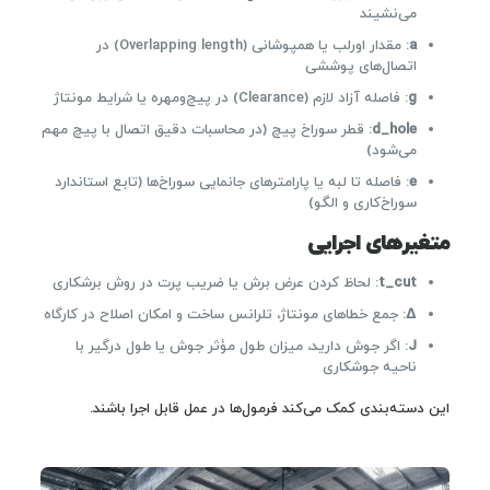
می‌نشیند
a
: مقدار اورلب یا همپوشانی (Overlapping length) در
اتصال‌های پوششی
g
: فاصله آزاد لازم (Clearance) در پیچ‌ومهره یا شرایط مونتاژ
d_hole
: قطر سوراخ پیچ (در محاسبات دقیق اتصال با پیچ مهم
می‌شود)
e
: فاصله تا لبه یا پارامترهای جانمایی سوراخ‌ها (تابع استاندارد
سوراخ‌کاری و الگو)
متغیرهای اجرایی
t_cut
: لحاظ کردن عرض برش یا ضریب پرت در روش برشکاری
Δ
: جمع خطاهای مونتاژ، تلرانس ساخت و امکان اصلاح در کارگاه
J
: اگر جوش دارید، میزان طول مؤثر جوش یا طول درگیر با
ناحیه جوشکاری
این دسته‌بندی کمک می‌کند فرمول‌ها در عمل قابل اجرا باشند.