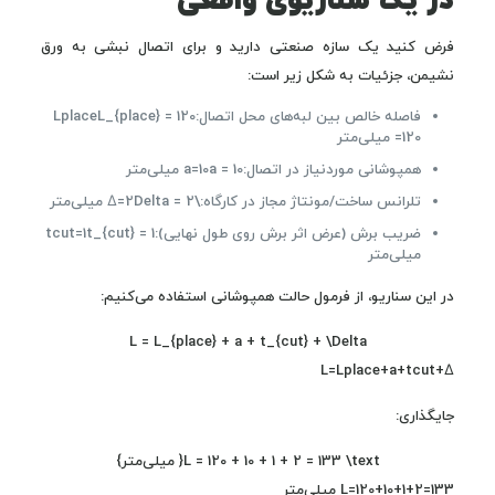
در یک سناریوی واقعی
فرض کنید یک سازه صنعتی دارید و برای اتصال نبشی به ورق
نشیمن، جزئیات به شکل زیر است:
فاصله خالص بین لبه‌های محل اتصال:
L_{place} = 120
Lplace​
=120 میلی‌متر
همپوشانی موردنیاز در اتصال:
a = 10
a=10 میلی‌متر
تلرانس ساخت/مونتاژ مجاز در کارگاه:
\Delta = 2
Δ=2 میلی‌متر
ضریب برش (عرض اثر برش روی طول نهایی):
t_{cut} = 1
tcut​=1
میلی‌متر
در این سناریو، از فرمول حالت همپوشانی استفاده می‌کنیم:
L = L_{place} + a + t_{cut} + \Delta
L=Lplace​+a+tcut​+Δ
جایگذاری:
L = 120 + 10 + 1 + 2 = 133 \text{ میلی‌متر}
L=120+10+1+2=133 میلی‌متر