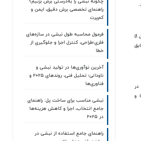
چگونه نبشی را به‌درستی برش بزنیم؟
راهنمای تخصصی برش دقیق، ایمن و
کم‌پرت
فرمول محاسبه طول نبشی در سازه‌های
تیرآهن IPE یکی از پرکاربردترین مقاطع فولادی در صنعت ساخت و ساز است. این نوع تیرآهن به دلیل شکل مقطع خاص خود (شکل I)
فلزی؛طراحی، کنترل اجرا و جلوگیری از
ساختمان‌ها و سازه‌های فلزی به کار می‌رود. تیرآهن IPE مطابق
خطا
آخرین نوآوری‌ها در تولید نبشی و
ناودانی؛ تحلیل فنی، روندهای ۲۰۲۵ و
فناوری‌ها
 در
ا، سوله‌ها و
نبشی مناسب برای ساخت پل: راهنمای
جامع انتخاب، اجرا و کاهش هزینه‌ها
در ۲۰۲۵
راهنمای جامع استفاده از نبشی در