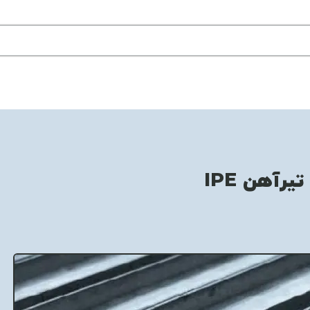
یرآهن IPE