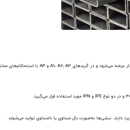
مهم‌ترین محصول در مسلح‌سازی بتن. در دو نوع ساده و آجدار عرضه می‌شود و در گریدهای A1، A2، A3 و A4 با اس
د دارند. نبشی‌ها به‌صورت بال مساوی یا نامساوی تولید می‌شوند.