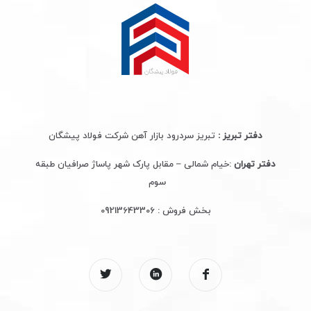
دفتر تبریز :
تبریز سردرود بازار آهن شرکت فولاد پیشگان
دفتر تهران
:خیام شمالی – مقابل پارک شهر پاساژ صرافیان طبقه
سوم
بخش فروش :
09213643306