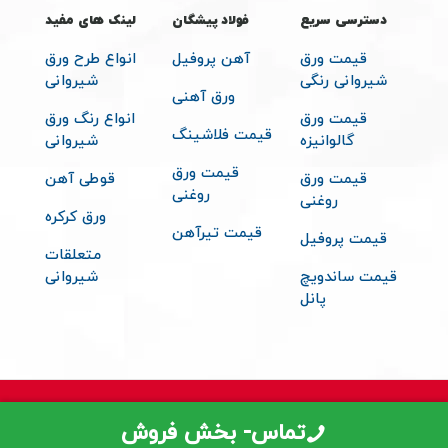
دسترسی سریع
فولاد پیشگان
لینک های مفید
قیمت ورق
آهن پروفیل
انواع طرح ورق
شیروانی رنگی
شیروانی
ورق آهنی
قیمت ورق
انواع رنگ ورق
قیمت فلاشینگ
گالوانیزه
شیروانی
قیمت ورق
قیمت ورق
قوطی آهن
روغنی
روغنی
ورق کرکره
قیمت تیرآهن
قیمت پروفیل
متعلقات
قیمت ساندویچ
شیروانی
پانل
© 2026 تمامی حقوق مادی و معنوی برای فولاد پیشگان محفوظ می باشد -
تماس- بخش فروش
طراحی توسط سایت دیزاین