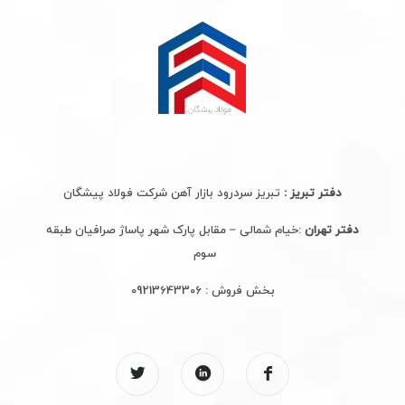
دفتر تبریز :
تبریز سردرود بازار آهن شرکت فولاد پیشگان
دفتر تهران
:خیام شمالی – مقابل پارک شهر پاساژ صرافیان طبقه
سوم
بخش فروش :
09213643306