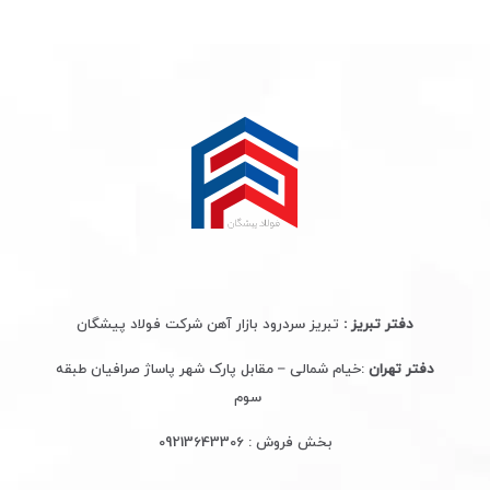
دفتر تبریز :
تبریز سردرود بازار آهن شرکت فولاد پیشگان
دفتر تهران
:خیام شمالی – مقابل پارک شهر پاساژ صرافیان طبقه
سوم
بخش فروش :
09213643306