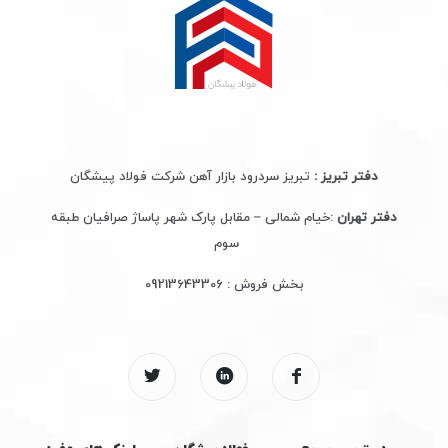
دفتر تبریز :
تبریز سردرود بازار آهن شرکت فولاد پیشگان
دفتر تهران
:خیام شمالی – مقابل پارک شهر پاساژ صرافیان طبقه
سوم
بخش فروش :
09213643306