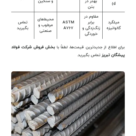
بهتر در
و سنگین
d)
بتن
مقاوم در
محیط‌های
میلگرد
برابر
ASTM
تماس
مرطوب و
گالوانیزه
زنگ‌زدگی و
A767
بگیرید
صنعتی
خوردگی
برای اطلاع از جدیدترین قیمت‌ها، لطفاً با
بخش فروش شرکت فولاد
پیشگان تبریز
تماس بگیرید.