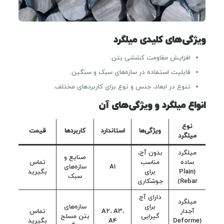
ویژگی‌های کلیدی میلگرد
افزایش مقاومت کششی بتن.
قابلیت استفاده در سازه‌های سبک و سنگین.
تنوع در ابعاد، جنس و نوع برای کاربردهای مختلف.
انواع میلگرد و ویژگی‌های آن
نوع
ویژگی‌ها
استاندارد
کاربردها
قیمت
میلگرد
میلگرد
بدون آج،
صنایع و
ساده
مناسب
تماس
A1
سازه‌های
(Plain
برای
بگیرید
سبک
Rebar)
جوشکاری
دارای آج
میلگرد
برای
سازه‌های
آجدار
A2، A3،
تماس
گیرایی
بتن مسلح
(Deforme
A4
بگیرید