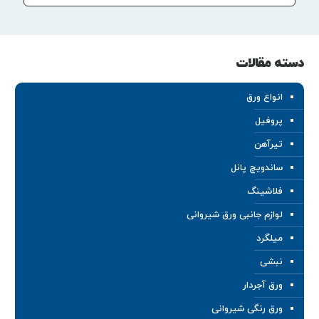
دسته مقالات
انواع ورق
پروفیل
تیرآهن
ساندویچ پانل
فلاشینگ
لوازم جانبی ورق شیروانی
میلگرد
نبشی
ورق آجردار
ورق رنگی شیروانی