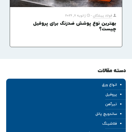
فولاد پیشگان
-
ژانویه 7, 2026
بهترین نوع پوشش ضدزنگ برای پروفیل
چیست؟
دسته مقالات
انواع ورق
پروفیل
تیرآهن
ساندویچ پانل
فلاشینگ