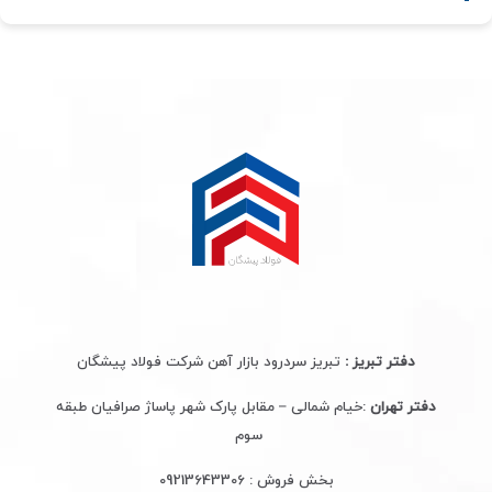
دفتر تبریز :
تبریز سردرود بازار آهن شرکت فولاد پیشگان
دفتر تهران
:خیام شمالی – مقابل پارک شهر پاساژ صرافیان طبقه
سوم
بخش فروش :
09213643306