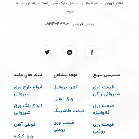
دفتر تهران
:خیام شمالی – مقابل پارک شهر پاساژ صرافیان طبقه
سوم
بخش فروش :
09213643306
دسترسی سریع
فولاد پیشگان
لینک های مفید
قیمت ورق
آهن پروفیل
انواع طرح ورق
شیروانی رنگی
شیروانی
ورق آهنی
قیمت ورق
انواع رنگ ورق
قیمت فلاشینگ
گالوانیزه
شیروانی
قیمت ورق
قیمت ورق
قوطی آهن
روغنی
روغنی
ورق کرکره