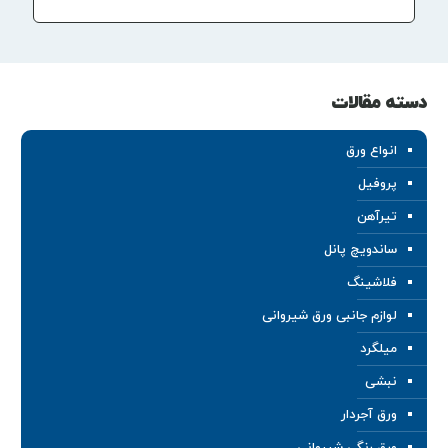
دسته مقالات
انواع ورق
پروفیل
تیرآهن
ساندویچ پانل
فلاشینگ
لوازم جانبی ورق شیروانی
میلگرد
نبشی
ورق آجردار
ورق رنگی شیروانی