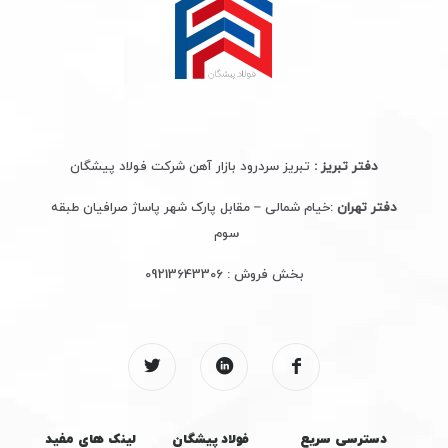
دفتر تبریز :
تبریز سردرود بازار آهن شرکت فولاد پیشگان
دفتر تهران
:خیام شمالی – مقابل پارک شهر پاساژ صرافیان طبقه
سوم
بخش فروش :
09213643306
دسترسی سریع
فولاد پیشگان
لینک های مفید