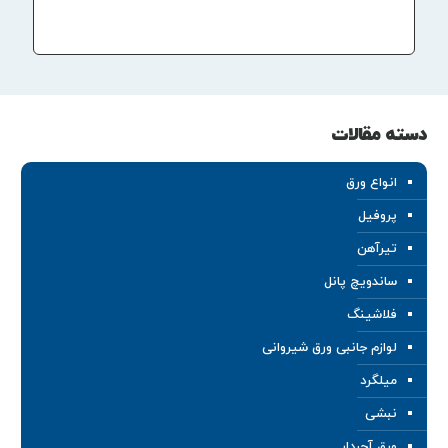
دسته مقالات
انواع ورق
پروفیل
تیرآهن
ساندویچ پانل
فلاشینگ
لوازم جانبی ورق شیروانی
میلگرد
نبشی
ورق آجردار