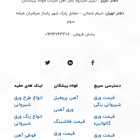
دفتر تبریز :
تبریز سردرود بازار آهن شرکت فولاد پیشگان
دفتر تهران
:خیام شمالی – مقابل پارک شهر پاساژ صرافیان طبقه
سوم
بخش فروش :
09213643306
دسترسی سریع
فولاد پیشگان
لینک های مفید
قیمت ورق
آهن پروفیل
انواع طرح ورق
شیروانی رنگی
شیروانی
ورق آهنی
قیمت ورق
انواع رنگ ورق
قیمت فلاشینگ
گالوانیزه
شیروانی
قیمت ورق
قیمت ورق
قوطی آهن