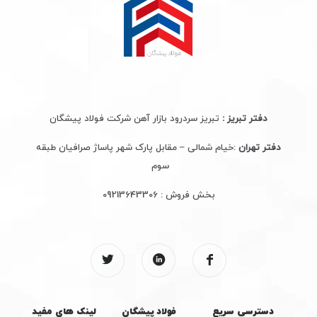
دفتر تبریز :
تبریز سردرود بازار آهن شرکت فولاد پیشگان
دفتر تهران
:خیام شمالی – مقابل پارک شهر پاساژ صرافیان طبقه
سوم
بخش فروش :
09213643306
دسترسی سریع
فولاد پیشگان
لینک های مفید