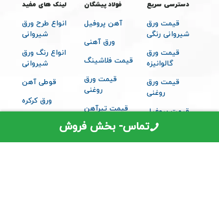
دسترسی سریع
فولاد پیشگان
لینک های مفید
قیمت ورق
آهن پروفیل
انواع طرح ورق
شیروانی رنگی
شیروانی
ورق آهنی
قیمت ورق
انواع رنگ ورق
قیمت فلاشینگ
گالوانیزه
شیروانی
قیمت ورق
قیمت ورق
قوطی آهن
روغنی
روغنی
ورق کرکره
قیمت تیرآهن
قیمت پروفیل
متعلقات
تماس- بخش فروش
قیمت ساندویچ
شیروانی
پانل
© 2026 تمامی حقوق مادی و معنوی برای فولاد پیشگان محفوظ می باشد -
طراحی توسط سایت دیزاین