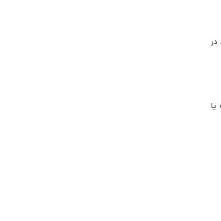
در
یا