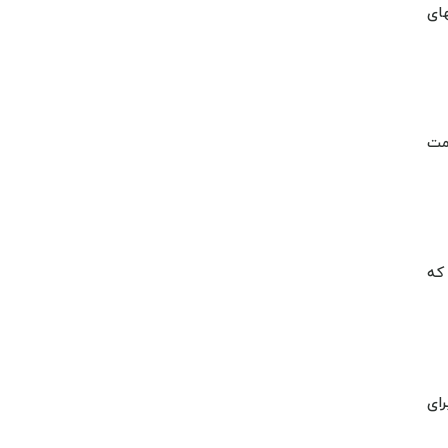
ای
مت
که
ای