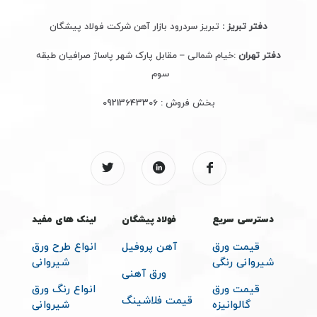
دفتر تبریز :
تبریز سردرود بازار آهن شرکت فولاد پیشگان
دفتر تهران
:خیام شمالی – مقابل پارک شهر پاساژ صرافیان طبقه
سوم
بخش فروش :
09213643306
دسترسی سریع
فولاد پیشگان
لینک های مفید
قیمت ورق
آهن پروفیل
انواع طرح ورق
شیروانی رنگی
شیروانی
ورق آهنی
قیمت ورق
انواع رنگ ورق
قیمت فلاشینگ
گالوانیزه
شیروانی