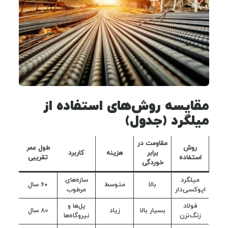
مقایسه روش‌های استفاده از
میلگرد (جدول)
مقاومت در
روش
طول عمر
برابر
هزینه
کاربرد
استفاده
تقریبی
خوردگی
میلگرد
سازه‌های
بالا
متوسط
۶۰ سال
اپوکسی‌دار
مرطوب
فولاد
پل‌ها و
بسیار بالا
زیاد
۸۰ سال
زنگ‌نزن
نیروگاه‌ها