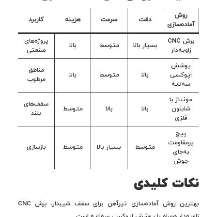
روش
دقت
سرعت
هزینه
کاربرد
آماده‌سازی
برش CNC
پروژه‌های
بسیار بالا
متوسط
بالا
زاویه‌دار
صنعتی
پوشش
مناطق
اپوکسی
بالا
متوسط
بالا
مرطوب
سه‌لایه
مونتاژ با
سقف‌های
شابلون
بالا
بالا
متوسط
بلند
فلزی
پیچ
پرمقاومت
متوسط
بسیار بالا
متوسط
بازسازی
به‌جای
جوش
نکات کلیدی
بهترین روش آماده‌سازی تیرآهن برای سقف شیبدار، برش CNC
زاویه‌دار همراه با پوشش اپوکسی سه‌لایه است.