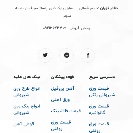
دفتر تهران
:خیام شمالی – مقابل پارک شهر پاساژ صرافیان طبقه
سوم
بخش فروش :
09213643306
دسترسی سریع
فولاد پیشگان
لینک های مفید
قیمت ورق
آهن پروفیل
انواع طرح ورق
شیروانی رنگی
شیروانی
ورق آهنی
قیمت ورق
انواع رنگ ورق
قیمت فلاشینگ
گالوانیزه
شیروانی
قیمت ورق
قیمت ورق
قوطی آهن
روغنی
روغنی