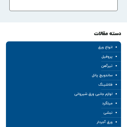
دسته مقالات
انواع ورق
پروفیل
تیرآهن
ساندویچ پانل
فلاشینگ
لوازم جانبی ورق شیروانی
میلگرد
نبشی
ورق آجردار