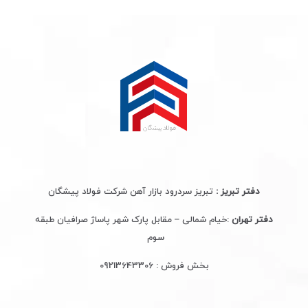
دفتر تبریز :
تبریز سردرود بازار آهن شرکت فولاد پیشگان
دفتر تهران
:خیام شمالی – مقابل پارک شهر پاساژ صرافیان طبقه
سوم
بخش فروش :
09213643306