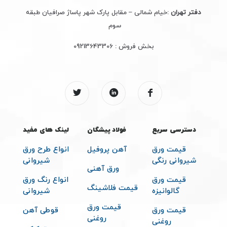
دفتر تهران
:خیام شمالی – مقابل پارک شهر پاساژ صرافیان طبقه
سوم
بخش فروش :
09213643306
دسترسی سریع
فولاد پیشگان
لینک های مفید
قیمت ورق
آهن پروفیل
انواع طرح ورق
شیروانی رنگی
شیروانی
ورق آهنی
قیمت ورق
انواع رنگ ورق
قیمت فلاشینگ
گالوانیزه
شیروانی
قیمت ورق
قیمت ورق
قوطی آهن
روغنی
روغنی