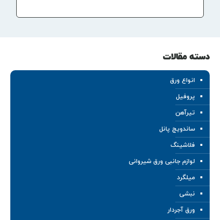
دسته مقالات
انواع ورق
پروفیل
تیرآهن
ساندویچ پانل
فلاشینگ
لوازم جانبی ورق شیروانی
میلگرد
نبشی
ورق آجردار