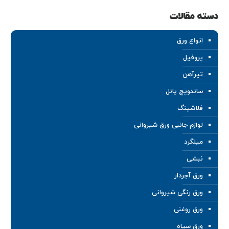
دسته مقالات
انواع ورق
پروفیل
تیرآهن
ساندویچ پانل
فلاشینگ
لوازم جانبی ورق شیروانی
میلگرد
نبشی
ورق آجردار
ورق رنگی شیروانی
ورق روغنی
ورق سیاه