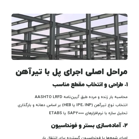
مراحل اصلی اجرای پل با تیرآهن
۱. طراحی و انتخاب مقطع مناسب
محاسبه بار زنده و مرده طبق آیین‌نامه AASHTO LRFD
انتخاب نوع تیرآهن (IPE، INP یا HEB) بر اساس دهانه و بارگذاری
تحلیل سازه با نرم‌افزارهای SAP2000 یا ETABS
۲. آماده‌سازی بستر و فونداسیون
اجرای شمع‌ها یا فونداسیون گسترده برای انتقال بار