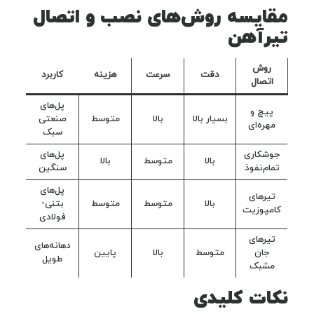
مقایسه روش‌های نصب و اتصال
تیرآهن
روش
دقت
سرعت
هزینه
کاربرد
اتصال
پل‌های
پیچ و
بسیار بالا
بالا
متوسط
صنعتی
مهره‌ای
سبک
جوشکاری
پل‌های
بالا
متوسط
بالا
تمام‌نفوذ
سنگین
پل‌های
تیرهای
بالا
متوسط
متوسط
بتنی-
کامپوزیت
فولادی
تیرهای
دهانه‌های
جان
متوسط
بالا
پایین
طویل
مشبک
نکات کلیدی